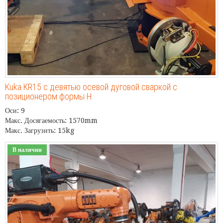
Kuka KR15 с девятью осевой дуговой сваркой с
позиционером формы H
Оси: 9
Макс. Досягаемость: 1570mm
Макс. Загрузить: 15kg
В наличии