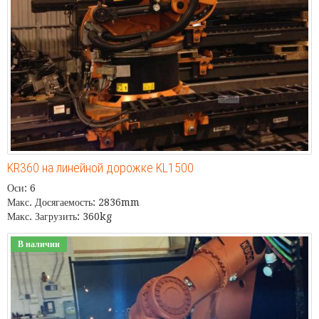
KR360 на линейной дорожке KL1500
Оси: 6
Макс. Досягаемость: 2836mm
Макс. Загрузить: 360kg
В наличии