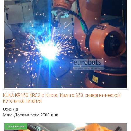
KUKA KR150 KRC2 с Клоос Квинто 353 синергетической
источника питания
Оси: 7,8
Макс. Досягаемость: 2700 mm
В наличии