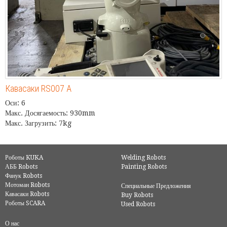
Кавасаки RS007 А
Оси: 6
Макс. Досягаемость: 930mm
Макс. Загрузить: 7kg
Роботы KUKA
Welding Robots
АББ Robots
Painting Robots
Фанук Robots
Мотоман Robots
Специальные Предложения
Кавасаки Robots
Buy Robots
Роботы SCARA
Used Robots
О нас