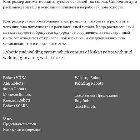
Контроллер автоматически запускает основной ток сварки. Сварочная дуга
расплавляет металл в основании шпильки и на рабочей поверхности.
Контроллер затем обесточивает электромагнит пистолета, в результате
чего шпилька погружается в расплавленный металл. Когда расплавленный
металл твердеет, образуется однородное соединение. Затем сварочный
пистолет отводится от приваренной шпильки, а следующая шпилька
устанавливается в гнездо пистолета.
Robotic stud welding system which consists of kuka's robot with stud
welding gun along with fixtures.
Роботы KUKA
Welding Robots
АББ Robots
Painting Robots
Фанук Robots
Мотоман Robots
Специальные Предложения
Кавасаки Robots
Buy Robots
Роботы SCARA
Used Robots
О нас
Представители стран
Контактная информация