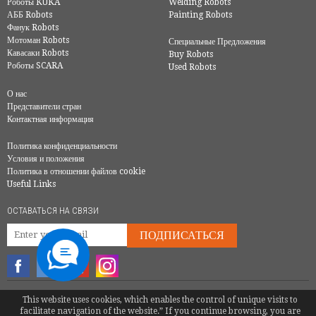
Роботы KUKA
Welding Robots
АББ Robots
Painting Robots
Фанук Robots
Мотоман Robots
Специальные Предложения
Кавасаки Robots
Buy Robots
Роботы SCARA
Used Robots
О нас
Представители стран
Контактная информация
Политика конфиденциальности
Условия и положения
Политика в отношении файлов cookie
Useful Links
ОСТАВАТЬСЯ НА СВЯЗИ
ПОДПИСАТЬСЯ
© COPYRIGHT 2016 - EUROBOTS | ВСЕ ПРАВА ЗАЩИЩЕНЫ
This website uses cookies, which enables the control of unique visits to
facilitate navigation of the website.” If you continue browsing, you are
TEL.
+380673737374
|
ALEXKOZUSEV@EUROBOTS.NET