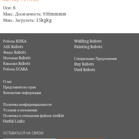
Оси: 6
Макс. Досягаемость: 930mmmm
Макс. Загрузить: 15kgkg
Роботы KUKA
Welding Robots
АББ Robots
Painting Robots
Фанук Robots
Мотоман Robots
Специальные Предложения
Кавасаки Robots
Buy Robots
Роботы SCARA
Used Robots
О нас
Представители стран
Контактная информация
Политика конфиденциальности
Условия и положения
Политика в отношении файлов cookie
Useful Links
ОСТАВАТЬСЯ НА СВЯЗИ