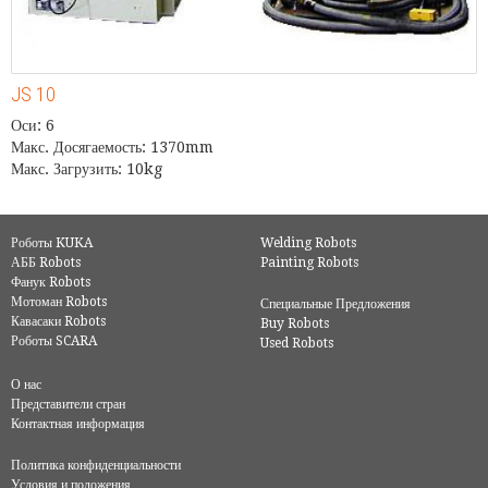
JS 10
Оси: 6
Макс. Досягаемость: 1370mm
Макс. Загрузить: 10kg
Роботы KUKA
Welding Robots
АББ Robots
Painting Robots
Фанук Robots
Мотоман Robots
Специальные Предложения
Кавасаки Robots
Buy Robots
Роботы SCARA
Used Robots
О нас
Представители стран
Контактная информация
Политика конфиденциальности
Условия и положения