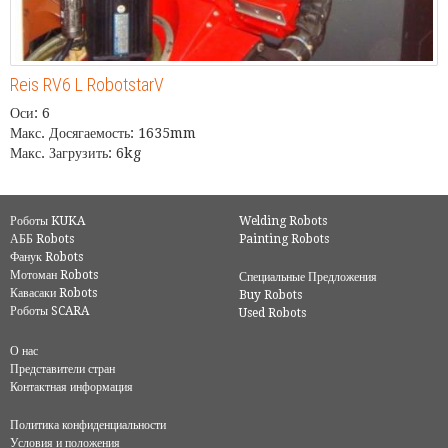
Reis RV6 L RobotstarV
Оси: 6
Макс. Досягаемость: 1635mm
Макс. Загрузить: 6kg
Роботы KUKA
Welding Robots
АББ Robots
Painting Robots
Фанук Robots
Мотоман Robots
Специальные Предложения
Кавасаки Robots
Buy Robots
Роботы SCARA
Used Robots
О нас
Представители стран
Контактная информация
Политика конфиденциальности
Условия и положения