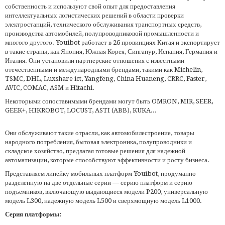
собственность и используют свой опыт для предоставления
интеллектуальных логистических решений в области проверки
электростанций, технического обслуживания транспортных средств,
производства автомобилей, полупроводниковой промышленности и
многого другого. Youibot работает в 26 провинциях Китая и экспортирует
в такие страны, как Япония, Южная Корея, Сингапур, Испания, Германия и
Италия. Они установили партнерские отношения с известными
отечественными и международными брендами, такими как Michelin,
TSMC, DHL, Luxshare ict, Yangfeng, China Huaneng, CRRC, Faster,
AVIC, COMAC, ASM и Hitachi.
Некоторыми сопоставимыми брендами могут быть OMRON, MIR, SEER,
GEEK+, HIKROBOT, LOCUST, ASTI (ABB), KUKA...
Они обслуживают такие отрасли, как автомобилестроение, товары
народного потребления, бытовая электроника, полупроводники и
складское хозяйство, предлагая готовые решения для надежной
автоматизации, которые способствуют эффективности и росту бизнеса.
Представляем линейку мобильных платформ Youibot, продуманно
разделенную на две отдельные серии — серию платформ и серию
подъемников, включающую выдающиеся модели P200, универсальную
модель L300, надежную модель L500 и сверхмощную модель L1000.
Серия платформы: