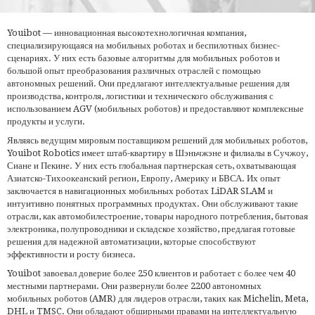
Youibot — инновационная высокотехнологичная компания,
специализирующаяся на мобильных роботах и беспилотных бизнес-
сценариях. У них есть базовые алгоритмы для мобильных роботов и
большой опыт преобразования различных отраслей с помощью
автономных решений. Они предлагают интеллектуальные решения для
производства, контроля, логистики и технического обслуживания с
использованием AGV (мобильных роботов) и предоставляют комплексные
продукты и услуги.
Являясь ведущим мировым поставщиком решений для мобильных роботов,
Youibot Robotics имеет штаб-квартиру в Шэньчжэне и филиалы в Сучжоу,
Сиане и Пекине. У них есть глобальная партнерская сеть, охватывающая
Азиатско-Тихоокеанский регион, Европу, Америку и БВСА. Их опыт
заключается в навигационных мобильных роботах LiDAR SLAM и
интуитивно понятных программных продуктах. Они обслуживают такие
отрасли, как автомобилестроение, товары народного потребления, бытовая
электроника, полупроводники и складское хозяйство, предлагая готовые
решения для надежной автоматизации, которые способствуют
эффективности и росту бизнеса.
Youibot завоевал доверие более 250 клиентов и работает с более чем 40
местными партнерами. Они развернули более 2200 автономных
мобильных роботов (AMR) для лидеров отрасли, таких как Michelin, Meta,
DHL и TMSC. Они обладают обширными правами на интеллектуальную