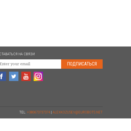
СТАВАТЬСЯ НА СВЯЗИ
ПОДПИСАТЬСЯ
TEL.
+380673737374
|
ALEXKOZUSEV@EUROBOTS.NET