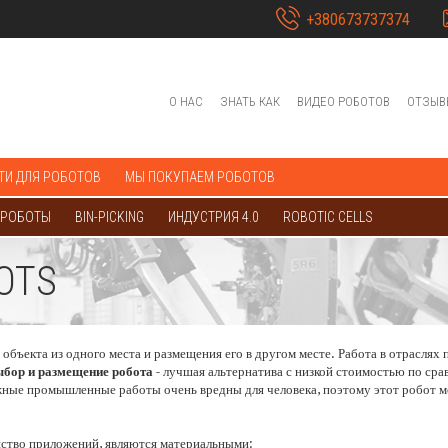
+380673737374
О НАС
ЗНАТЬ КАК
ВИДЕО РОБОТОВ
ОТЗЫВ
ТИ ДЛЯ РОБОТОВ
МЫ ПОКУПАЕМ РОБОТОВ
 РОБОТЫ
BIN-PICKING
ИНДУСТРИЯ 4.0
ROBOTIC CELLS
OTS
объекта из одного места и размещения его в другом месте. Работа в отраслях
бор и размещение робота
- лучшая альтернатива с низкой стоимостью по сра
жные промышленные работы очень вредны для человека, поэтому этот робот м
нство приложений, являются материальными: