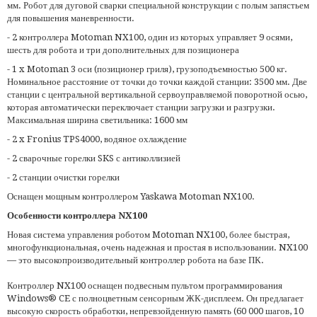
мм. Робот для дуговой сварки специальной конструкции с полым запястьем
для повышения маневренности.
- 2 контроллера Motoman NX100, один из которых управляет 9 осями,
шесть для робота и три дополнительных для позиционера
- 1 x Motoman 3 оси (позиционер гриля), грузоподъемностью 500 кг.
Номинальное расстояние от точки до точки каждой станции: 3500 мм. Две
станции с центральной вертикальной сервоуправляемой поворотной осью,
которая автоматически переключает станции загрузки и разгрузки.
Максимальная ширина светильника: 1600 мм
- 2 x Fronius TPS4000, водяное охлаждение
- 2 сварочные горелки SKS с антиколлизией
- 2 станции очистки горелки
Оснащен мощным контроллером Yaskawa Motoman NX100.
Особенности контроллера NX100
Новая система управления роботом Motoman NX100, более быстрая,
многофункциональная, очень надежная и простая в использовании. NX100
— это высокопроизводительный контроллер робота на базе ПК.
Контроллер NX100 оснащен подвесным пультом программирования
Windows® CE с полноцветным сенсорным ЖК-дисплеем. Он предлагает
высокую скорость обработки, непревзойденную память (60 000 шагов, 10