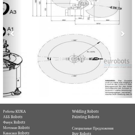
Роботы KUKA
Welding Robots
АББ Robots
Painting Robots
Фанук Robots
Мотоман Robots
Специальные Предложения
Кавасаки Robots
Buy Robots
Роботы SCARA
Used Robots
О нас
Представители стран
Контактная информация
Политика конфиденциальности
Условия и положения
Политика в отношении файлов cookie
Useful Links
ОСТАВАТЬСЯ НА СВЯЗИ