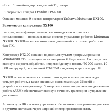
- Всего 1 линейная дорожка длиной 11,5 метра
- 1 сварочный аппарат Fronius TPS4000
Оснащен мощным 9-осевым контроллером Yaskawa Motoman NX100.
Возможности контроллера NX100
Быстрая, многофункциональная, высоконадежная и простая в
использовании — появилась новая система управления роботом Motoman
NX100. NX100 — это высокопроизводительный контроллер робота на
базе ПК.
Контроллер NX100 оснащен подвесным пультом программирования
Windows® CE с полноцветным сенсорным ЖК-дисплеем. Он предлагает
высокую скорость обработки, непревзойденную память (60 000 шагов, 10
000 инструкций), встроенный Ethernet и надежную архитектуру ПК.
NX100 легко справляется с множеством задач и может управлять до
четырех роботов, а также внешними осями (максимум 36 осей) и
устройствами ввода-вывода. Усовершенствованное управление движением
робота (ARM) обеспечивает высокую точность траектории и управление
движением.
Архитектура ПК системы управления обеспечивает неограниченную связь
с другими системами через широкий спектр протоколов связи.